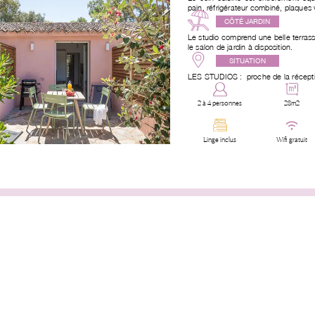
pain, réfrigérateur combiné, plaques 
CÔTÉ JARDIN
Le studio comprend une belle terrass
le salon de jardin à disposition.
SITUATION
LES STUDIOS :
proche de la récept
2 à 4 personnes
28m2
Linge inclus
Wifi gratuit