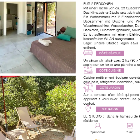
FÜR 2 PERSONEN
Mit einer Fläche von ca. 23 Quadrat
Das klimatisierte Studio setzt sich w
Ein Wohnzimmer mit 2 Einzelbette
Badezimmer mit Dusche und WC -
Waschmaschine, Wasserkocher, Dolc
Backofen, Dunstabzugshaube, Mikrow
Es ist außerdem mit einem Elektr
kostenfreiem WLAN ausgestattet.
Lage: Unsere Studios liegen etw
entfernt.
CÔTÉ SÉJOUR
Un séjour climatisé avec 2 lits (90 
aspirateur, un fer et une planche à r
CÔTÉ CUISINE
Cuisine entièrement équipée ouverte s
grille-pain, réfrigérateur combiné, p
CÔTÉ JARDIN
Sur la terrasse, c'est l'été qui pr
appellent à vous lover, offrant une 
confort.
SITUATION
LE STUDIO :
dans le hameau de Pi
résidence.
2 personnes
23m2