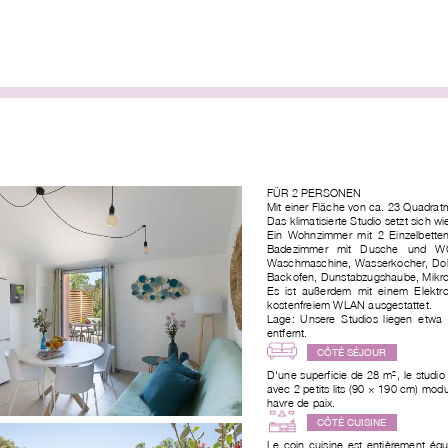
FÜR 2 PERSONEN
Mit einer Fläche von ca. 23 Quadrat
Das klimatisierte Studio setzt sich w
Ein Wohnzimmer mit 2 Einzelbette
Badezimmer mit Dusche und WC -
Waschmaschine, Wasserkocher, Dolc
Backofen, Dunstabzugshaube, Mikrow
Es ist außerdem mit einem Elektr
kostenfreiem WLAN ausgestattet.
Lage: Unsere Studios liegen etw
entfernt.
CÔTÉ SÉJOUR
D'une superficie de 28 m², le studio
avec 2 petits lits (90 × 190 cm) mod
havre de paix.
CÔTÉ CUISINE
Le coin cuisine est entièrement équip