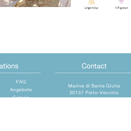
Linge inclus
Wifi gratuit
ations
Contact
FAQ
Marina di Santa Giulia
Angebote
20137 Porto-Vecchio
Galerie
info@marinadisantagiulia.fr
Contact
Verkauf
+33 (0)4 95 70 03 46