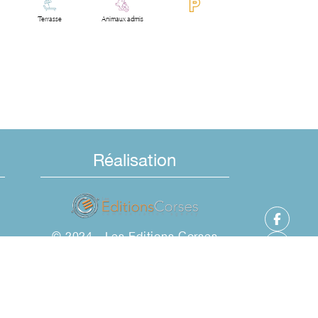
Terrasse
Animaux admis
Réalisation
© 2024 - Les Editions Corses
-
Pexels
Mentions légales
-
CGV