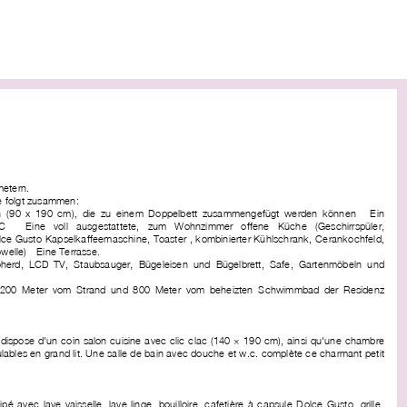
metern.
ie folgt zusammen:
n (90 x 190 cm), die zu einem Doppelbett zusammengefügt werden können - Ein
 Eine voll ausgestattete, zum Wohnzimmer offene Küche (Geschirrspüler,
e Gusto-Kapselkaffeemaschine, Toaster , kombinierter Kühlschrank, Cerankochfeld,
elle) - Eine Terrasse.
oherd, LCD-TV, Staubsauger, Bügeleisen und Bügelbrett, Safe, Gartenmöbeln und
a 200 Meter vom Strand und 800 Meter vom beheizten Schwimmbad der Residenz
 dispose d'un coin salon cuisine avec clic clac (140 × 190 cm), ainsi qu'une chambre
ulables en grand lit. Une salle de bain avec douche et w.c. complète ce charmant petit
é avec lave-vaisselle, lave-linge, bouilloire, cafetière à capsule Dolce Gusto, grille-