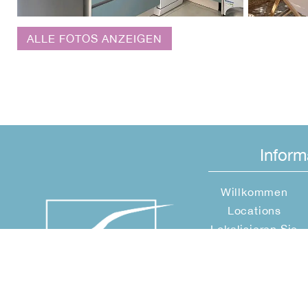
ALLE FOTOS ANZEIGEN
Inform
Willkommen
Locations
Lokalisieren Sie
Ihre Miete
Marina di Santa Giulia
Dienstleistungen
Aktivitäten
Region