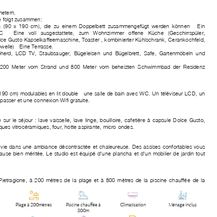
metern.
ie folgt zusammen:
n (90 x 190 cm), die zu einem Doppelbett zusammengefügt werden können - Ein
 Eine voll ausgestattete, zum Wohnzimmer offene Küche (Geschirrspüler,
e Gusto-Kapselkaffeemaschine, Toaster , kombinierter Kühlschrank, Cerankochfeld,
elle) - Eine Terrasse.
oherd, LCD-TV, Staubsauger, Bügeleisen und Bügelbrett, Safe, Gartenmöbeln und
a 200 Meter vom Strand und 800 Meter vom beheizten Schwimmbad der Residenz
x 190 cm) modulables en lit double - une salle de bain avec WC. Un téléviseur LCD, un
epasser et une connexion Wifi gratuite.
ur le séjour : lave-vaisselle, lave-linge, bouilloire, cafetière à capsule Dolce Gusto,
laques vitrocéramiques, four, hotte aspirante, micro-ondes.
end vie dans une ambiance décontractée et chaleureuse. Des assises confortables vous
pause bien méritée. Le studio est équipé d'une plancha et d'un mobilier de jardin tout
etragione, à 200 mètres de la plage et à 800 mètres de la piscine chauffée de la
Plage à 200mètres
Piscine chauffée à
Climatisation
Ménage inclus
800m